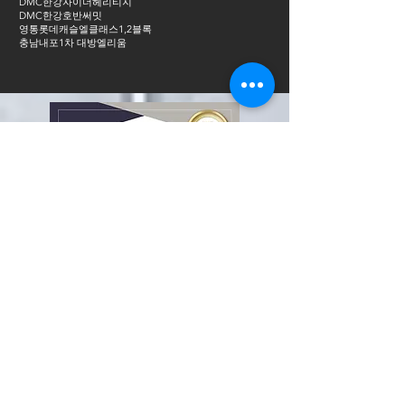
DMC한강자이더헤리티지
DMC한강호반써밋
영통롯데캐슬엘클래스1,2블록
충남내포1차 대방엘리움