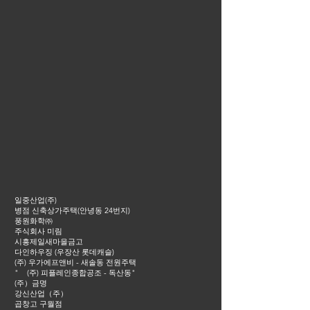
일중산업(주)
병점 신축상가주택(안녕동 24번지)
풍원화학㈜
주식회사 미림
시흥제일새마을금고
다인하우징 (우장산 롯데캐슬)
(주) 우가에프앤비 - 새솔동 전원주택
" (주) 피플레인종합공조 - 독산동"
(주）금명
강신산업（주）
곱창고 구월점