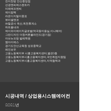
진이찬방 안산중앙점
선경엔씨에스렌트카
미래에프엔씨
제이컴텍
라온디지털이중표
뷰리셀앤코
㈜칠공사 옥산,옥천휴게소
하트봄내과
제이와이에이치글로벌(역곡동미용실,이나헤어)
그린디자인 더창커튼블라인드(경기점)
아브뉴프랑 발레학원
엠아이에스
경기도안산교육청 성포중학교
레인보우
고용노동복지부 시흥고용복지센터,별관3층
고용노동복지부시흥고용복지센터,국민취업지원팀
고용노동복지부시흥고용복지센터,지역협력과
시공내역 / 상업용시스템에어컨
2021년