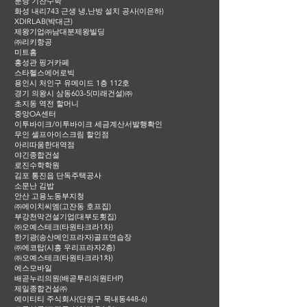
분당 기찬수학
화성 내리743 근생 냉,난방 설치 공사(이은하)
XDIRLAB(박대근)
제왕기업㈜남대분제왕빌딩
㈜리키항공
미트홈
홍성관 핑거카페
스타헬스에어로빅
용인시 처인구 유메이드 1층 112호
경기 의왕시 삼동603-5(미래건설)㈜
초지동 역전 할머니
중앙OA센터
이투바이크/이투바이크 세금계산서발행확인
무인 셀프아이스크림 할인점
아리따움한대역점
야긴종합건설
로진수학학원
김포 통진읍 단독주택공사
소문난 김밥
안산 고용노동부지청
㈜에이치씨엠(고잔동 호프집)
부강천막건설기업(대부도횟집)
㈜오예스테크(타원타크라1차)
한기광(송산메인프라자)골프연습장
㈜에코탑(시흥 우리프라자2층)
㈜오예스테크(타원타크라1차)
에스모바일
배곧누리의원(배곧투리의원EHP)
제일종합건설㈜
에이티티 주식회사(단원구 목내동448-6)