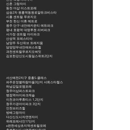
신촌 그랑자이
동천 더샵 이스트포레
삼송2차 원흥역동원로얄듀크비스타
시흥 센트럴 푸르지오
부천 한신 더휴 메트로
원주 단구 내안애카운티 에듀파크
평내 호평역 대명루첸 리버파크
사가정 센트럴 아이파크
산성역 포레스티아
남양주 두산위브 트레지움
담양양우내안애퍼스트힐
과천센트럴푸르지오써밋
김포한강신도시동일스위트2단지
서산예천2지구 중흥S-클래스
파주운정별하람마을3단지 서희스타힐스
하남감일포엠포레
청주더샵퍼스트파크
병점역아이파크캐슬
이천코아루휴티스 1,2단지
청주가경아이파크 3단지
인천브리즈힐
방배그랑자이
다산신도시자연앤자이
위례포레샤인17단지
e편한세상초지역센트럴포레