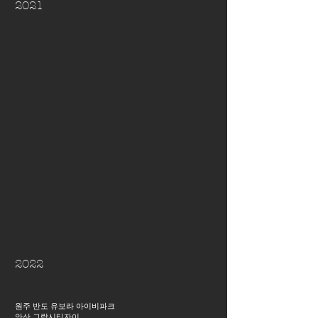
2021
20
22
원주 반도 유보라 아이비파크
안산 그랑시티자이