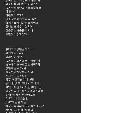
충북혁신도시영무예다음1차
파주운정디에트르더퍼스트
송파위례리슈빌퍼스트클래스
과천자이
과천제이드자이
시흥장현동원로얄듀크2차
홍제역효성헤링턴플레이스
위례신도시우미린1차
길음롯데캐슬클라시아
호반써밋송파1,2차
홍제역해링턴플레이스
과천제이드자이
위례우미린1차
송파레이크파크호반써밋1차
송파레이크파크호반써밋2차
장현로얄듀크2차
길음롯데캐슬클라시아
운서역반도유보라
광주 태전경남아너스빌
동작 협성 휴 포레 시그니처
고덕국제신도시대광로제비앙
의정부역센트럴자이&위브캐슬
E편한세상 비전센터포레
DMC디에트르한강
DMC에일린의 뜰
화성시청역서희스타힐스 1,2,3차
검단신도시대성베르힐