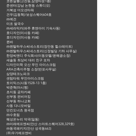
코튼살롱(고잔동,삼영타운1층)
준센터(강남 논현동 스튜디오)
거북섬 더오션타워
건우(김동혁)/보성스퀘어604호
㈜예건
미조 쌀국수
㈜세라믹카(파주 휴앤아이 기숙사동)
호디자인(미사동 카페)
호디자인(미사동 카페)
퀸바
㈜렌탈하우스씨네스토리(장안동 힐스테이트)
㈜렌탈하우스씨네스토리(신정빌딩 기하 사무실)
한양씨앤디 주식회사(이동모텔/윤해광소장)
새솔동 최상비 대리 친구 포차
디자인미학 오산 무인 아이스크림
ARA건축이주형 소장(반포사무실)
삼양테크노파크
센텀타워 무인아이스크림
토이믹스(사동1528-13 1층)
박준혁(마시쩡)
초지동 공차카페
선부동 펀비어킹
선부동 하나교회
사동 댜니모바일
던킨도너츠 원곡점
㈜수호림
혜성온누리 약국(일동)
㈜미래에프엔씨(안산 스마트스퀘어328,329호)
㈜동국패키지(안산 성곡동663)
(주)우가에프앤비