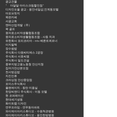
광교건물
" 더달달 아이스크림할인점"
디자인쏘울 광교 - 용인네일샵,인계동모텔
마포브릿지
목련카페
서광교회
엔터산업개발（주）
왁 골프
원의료소비자생활협동조합
원의료소비자생활협동조합 - 사동 치과
유한회사 포리코리아 - mtv 베른트쾨르너
이지필텍
장수쌈밥
주식회사 다원씨티에스 2공장
주식회사 서호씨엠
주식회사 일도건설
중부지방고용노동청 안산지청
집어가안산본오점
천서방김밥
치킨인류
크라상점 안산중앙점
포이스주식회사
플랜에이치 - 동탄 미용실
한양씨앤디 주식회사 - 이동 모텔
현 코퍼레이션
현대세기냉동
화이트랩 디자인
연무프라임 - 연무동아파트
와이제이아키스튜디오 - 수원척관병원
와이제이아키스튜디오 - 용인한방병원