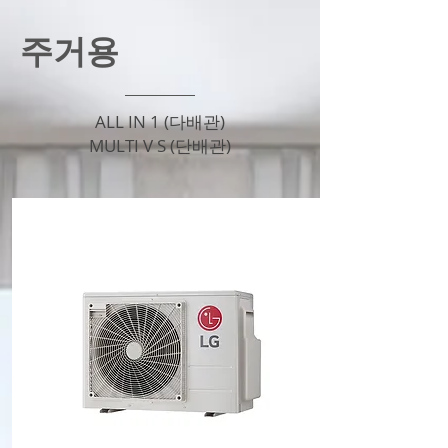
​주거용
ALL IN 1 (다배관)
MULTI V S (단배관)