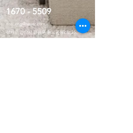
1670 - 5509
dns_eng@naver.com
경기도 안산시 단원구 원포공원2로 35,
2층 201호 (초지동, 메가쇼핑타운1)
LG전자 제품A/S 고객센터
1544-7777